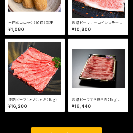
吉田のコロッケ（10個）冷凍
淡路ビーフサーロインステーキ
（500ｇ）
¥1,080
¥10,800
淡路ビーフしゃぶしゃぶ（1kｇ）
淡路ビーフすき焼き肉（1kg）リ
ブロースまたは肩ロース
¥16,200
¥19,440