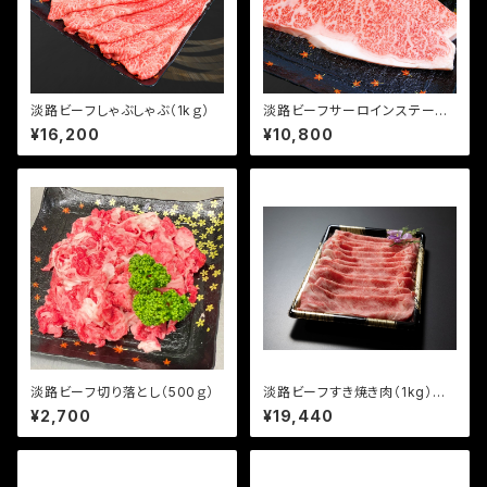
淡路ビーフしゃぶしゃぶ（1kｇ）
淡路ビーフサーロインステーキ
（500ｇ）
¥16,200
¥10,800
淡路ビーフ切り落とし（500ｇ）
淡路ビーフすき焼き肉（1kg）リ
ブロースまたは肩ロース
¥2,700
¥19,440