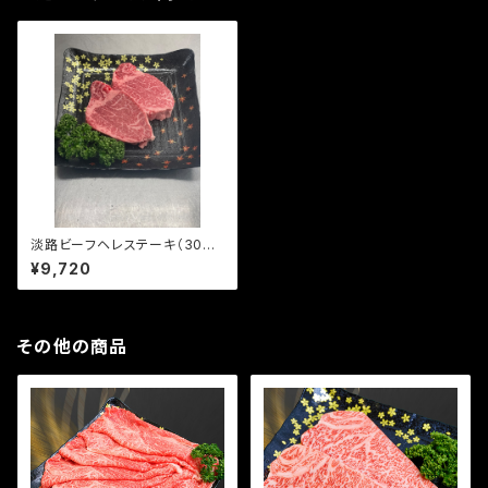
淡路ビーフヘレステーキ（300
ｇ）
¥9,720
その他の商品